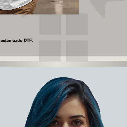
n estampado
DTF
.