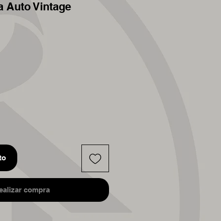
a Auto Vintage
to
ealizar compra