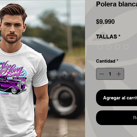
Polera blanc
Precio
$9.990
TALLAS
*
Cantidad
*
Agregar al carri
R