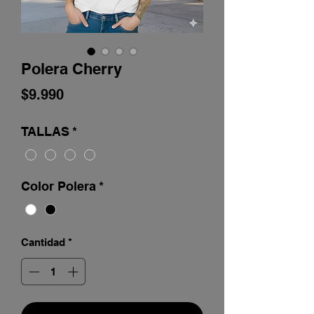
Polera Cherry
Precio
$9.990
TALLAS
*
Color Polera
*
Cantidad
*