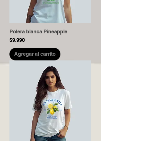
Polera blanca Pineapple
Precio
$9.990
Agregar al carrito