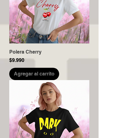
Polera Cherry
Precio
$9.990
Agregar al carrito