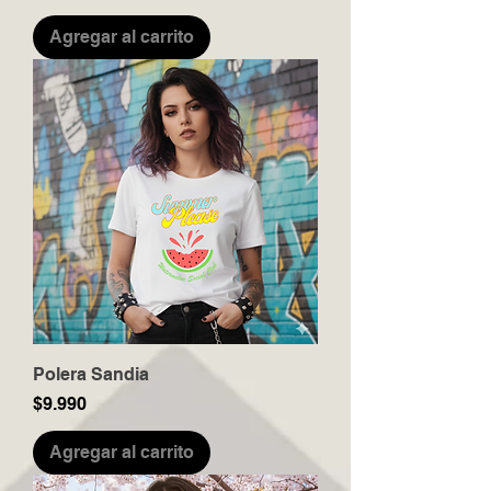
Agregar al carrito
Polera Sandia
Precio
$9.990
Agregar al carrito