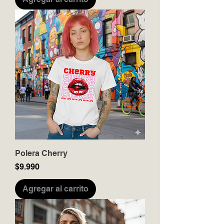
Polera Cherry
Precio
$9.990
Agregar al carrito