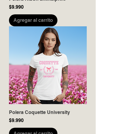
Precio
$9.990
Agregar al carrito
Polera Coquette University
Precio
$9.990
Agregar al carrito