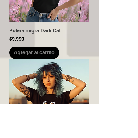
Polera negra Dark Cat
Precio
$9.990
Agregar al carrito