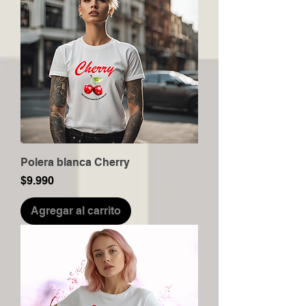
Polera blanca Cherry
Precio
$9.990
Agregar al carrito