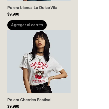
Polera blanca La Dolce Vita
Precio
$9.990
Agregar al carrito
Polera Cherries Festival
Precio
$9.990