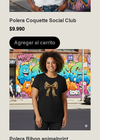
Polera Coquette Social Club
Precio
$9.990
Agregar al carrito
Polera Ribon animalprint