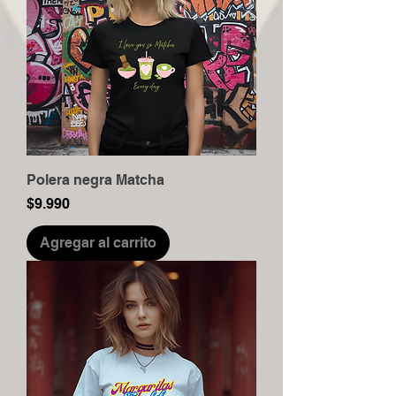
Polera negra Matcha
Precio
$9.990
Agregar al carrito