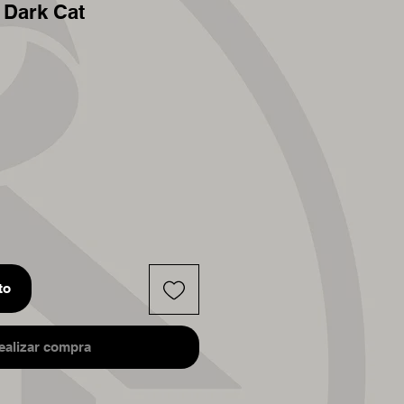
 Dark Cat
to
ealizar compra