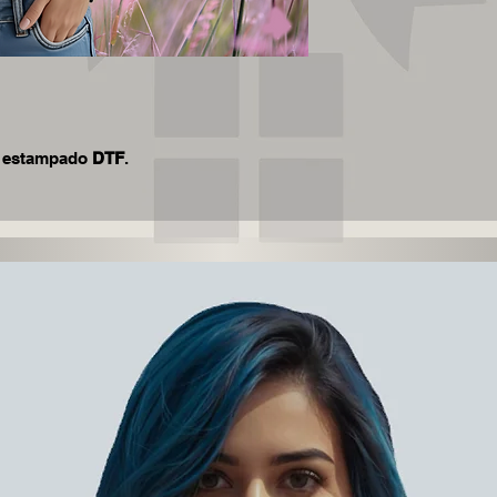
n estampado
DTF
.