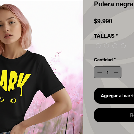
Polera negra
Precio
$9.990
TALLAS
*
Cantidad
*
Agregar al carri
R