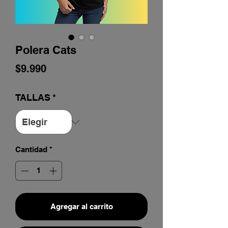
Polera Cats
Precio
$9.990
TALLAS
*
Cantidad
*
Agregar al carrito