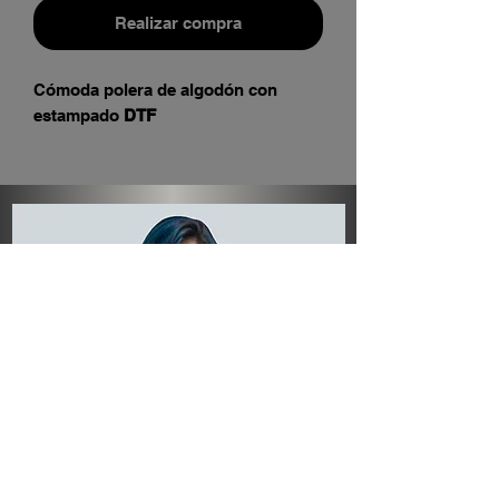
Realizar compra
Cómoda polera de algodón con
estampado
DTF